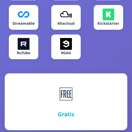
Streamable
Mixcloud
Kickstarter
RuTube
9GAG
🆓
Gratis