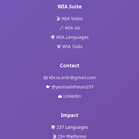
WIA Suite
🎬 WIA Video
🔗 WIA Go
🌍 WIA Languages
🛠️ WIA Tools
Contact
📧
kbcia.or.kr@gmail.com
🐦
@yeonsamheum237
💼
LinkedIn
Impact
🌍 237 Languages
🎬 23+ Platforms