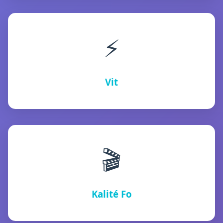
⚡
Vit
🎬
Kalité Fo