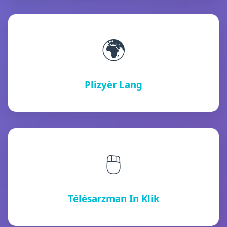
🌍
Plizyèr Lang
🖱️
Télésarzman In Klik