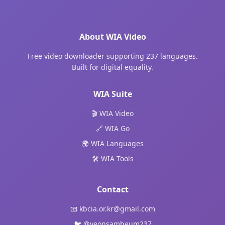
About WIA Video
Free video downloader supporting 237 languages.
Built for digital equality.
WIA Suite
🎬 WIA Video
🔗 WIA Go
🌍 WIA Languages
🛠️ WIA Tools
Contact
📧
kbcia.or.kr@gmail.com
🐦
@yeonsamheum237