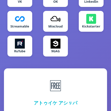
VK
OK
LinkedIn
Streamable
Mixcloud
Kickstarter
RuTube
9GAG
🆓
アトゥイケ アシㇼパ