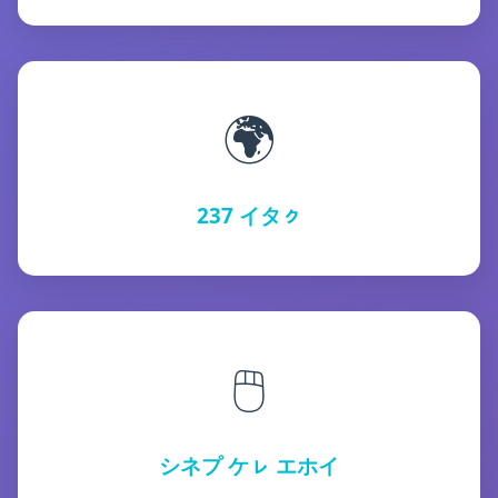
🌍
237 イタㇰ
🖱️
シネプ ケㇾ エホイ