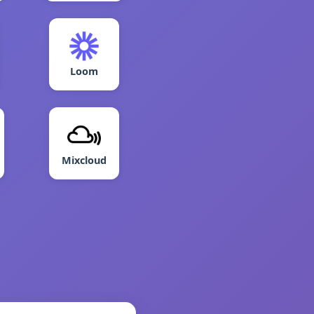
Loom
Mixcloud