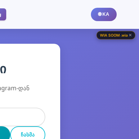
g
🌐 KA
✕
WIA SOOM
·
.wia
ი
tagram-დან
ᲩᲐᲡᲛᲐ