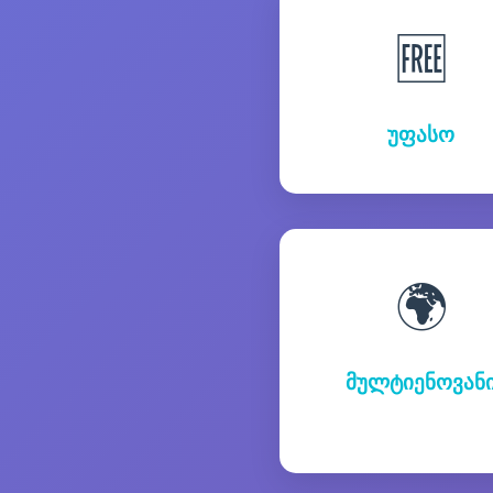
🆓
უფასო
🌍
მულტიენოვან