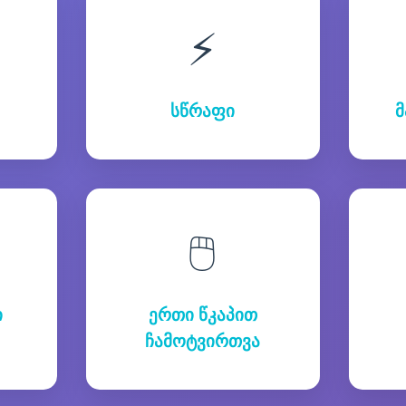
⚡
სწრაფი
მ
🖱️
ი
ერთი წკაპით
ჩამოტვირთვა