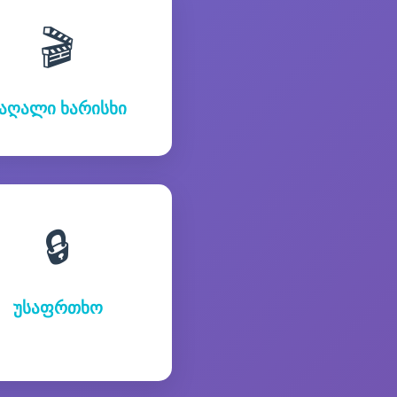
🎬
აღალი ხარისხი
🔒
უსაფრთხო