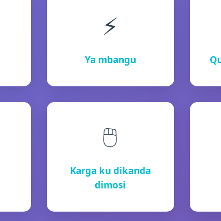
⚡
Ya mbangu
Qu
🖱️
i
Karga ku dikanda
dimosi