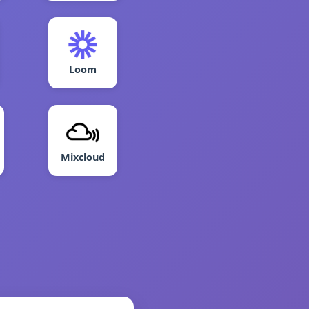
Loom
Mixcloud