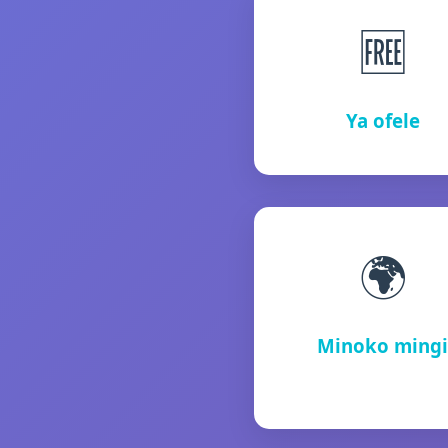
🆓
Ya ofele
🌍
Minoko ming