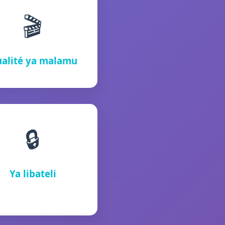
🎬
alité ya malamu
🔒
Ya libateli