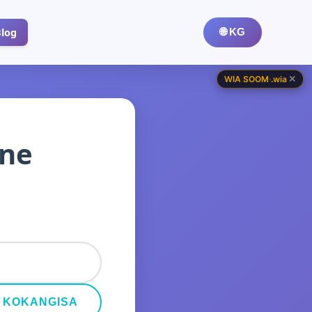
Blog
🌐 KG
✕
WIA SOOM
·
.wia
ine
KOKANGISA