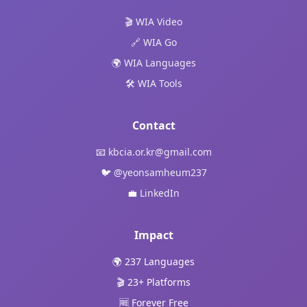
🎬 WIA Video
🔗 WIA Go
🌍 WIA Languages
🛠️ WIA Tools
Contact
📧
kbcia.or.kr@gmail.com
🐦
@yeonsamheum237
💼
LinkedIn
Impact
🌍 237 Languages
🎬 23+ Platforms
🆓 Forever Free