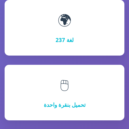
🌍
237 لغة
🖱️
تحميل بنقرة واحدة