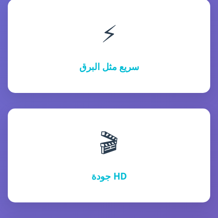
⚡
سريع مثل البرق
🎬
جودة HD