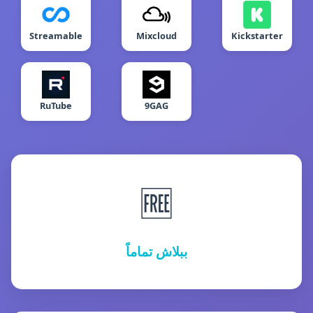
Streamable
Mixcloud
Kickstarter
RuTube
9GAG
🆓
ببلاش تماماً