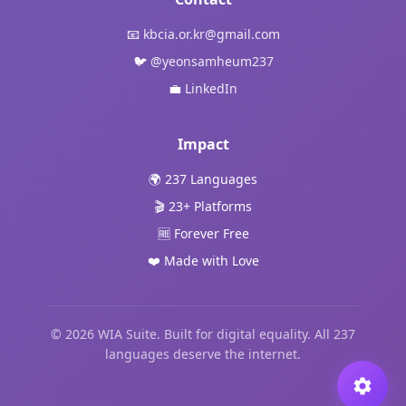
📧
kbcia.or.kr@gmail.com
🐦
@yeonsamheum237
💼
LinkedIn
Impact
🌍 237 Languages
🎬 23+ Platforms
🆓 Forever Free
❤️ Made with Love
© 2026 WIA Suite. Built for digital equality. All 237
languages deserve the internet.