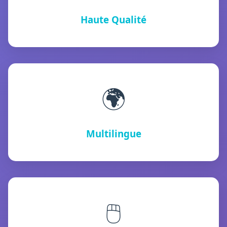
Haute Qualité
🌍
Multilingue
🖱️