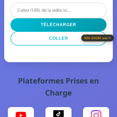
TÉLÉCHARGER
✕
WIA SOOM
·
.wia
COLLER
Plateformes Prises en
Charge